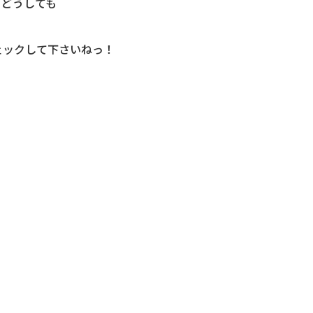
、どうしても
ェックして下さいねっ！
！