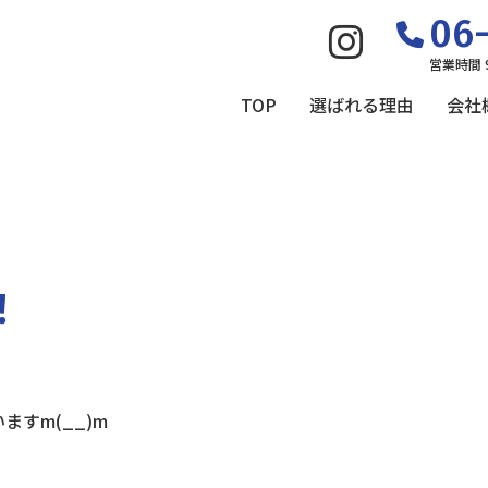
06-
営業時間 
TOP
選ばれる理由
会社
！
すm(__)m