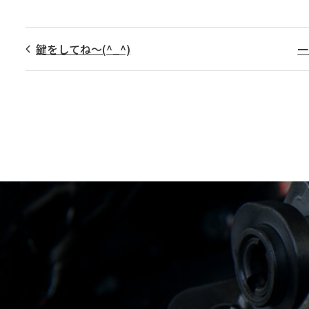
鍵をしてね～(^_^)
一