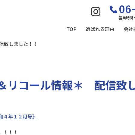
06-
営業時間 
TOP
選ばれる理由
会社
信致しました！！
＆リコール情報＊ 配信致
和４年１２月号》
．！！！