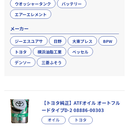
ウオッシャータンク
バッテリー
エアーエレメント
メーカー
ジーエスユアサ
日野
大東プレス
BPW
トヨタ
横浜油脂工業
ベッセル
デンソー
三菱ふそう
【トヨタ純正】ATFオイル オートフル
ードタイプD-2 08886-00303
オイル
トヨタ