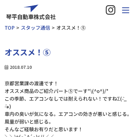
琴平自動車株式会社
TOP
スタッフ通信
オススメ！⑤
オススメ！⑤
2018.07.10
京都営業課の渡邊です！
オススメ商品のご紹介パート⑤でーす*\(^o^)/*
この季節、エアコンなしでは耐えられない！ですねΣ(-᷅_
-᷄๑)
車内の臭いが気になる。エアコンの効きが悪いと感じる。
風量が弱いと感じる。
そんなご経験お有りだと思います！
＼＼\٩(๑`^´๑)۶//／／