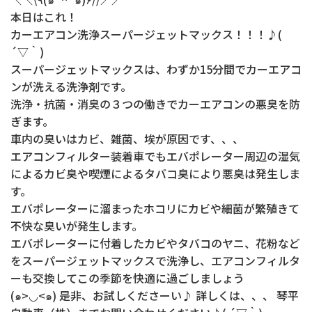
本日はこれ！
カーエアコン洗浄スーパージェットマックス！！！♪(
´▽｀)
スーパージェットマックスは、わずか15分間でカーエアコ
ンが洗える洗浄剤です。
洗浄・抗菌・消臭の３つの働きでカーエアコンの悪臭を防
ぎます。
車内の臭いはカビ、雑菌、埃が原因です、、、
エアコンフィルター装着車でもエバポレーター周辺の湿気
によるカビ臭や喫煙によるタバコ臭により悪臭は発生しま
す。
エバポレーターに溜まったホコリにカビや細菌が繁殖きて
不快な臭いが発生します。
エバポレーターに付着したカビやタバコのヤニ、花粉など
をスーパージェットマックスで洗浄し、エアコンフィルタ
ーも交換してこの季節を快適に過ごしましょう
(๑>◡<๑) 是非、お試しくださーい♪ 詳しくは、、、 琴平