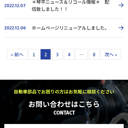
＊琴平ニュース＆リコール情報＊ 配
2022.12.07
信致しました！！
ホームページリニューアルしました。
2022.12.06
« 前へ
1
2
3
4
…
8
次へ »
自動車部品でお困りの方はお気軽に相談ください
お問い合わせはこちら
CONTACT