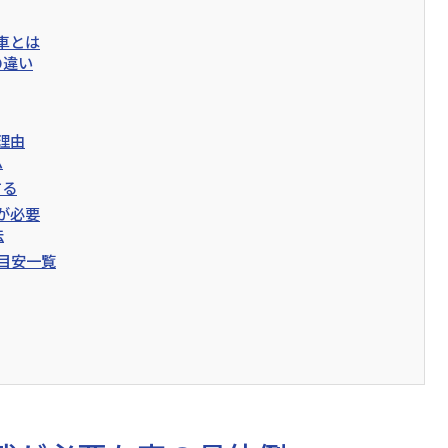
車とは
の違い
理由
ム
する
が必要
法
目安一覧