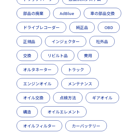
部品の廃棄
AdBlue
車の部品交換
ドライブレコーダー
純正品
OBD
正規品
インジェクター
社外品
交換
リビルト品
費用
オルタネーター
トラック
エンジンオイル
メンテナンス
オイル交換
点検方法
ギアオイル
構造
オイルエレメント
オイルフィルター
カーバッテリー